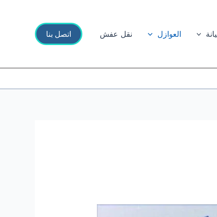
انة
العوازل
نقل عفش
اتصل بنا