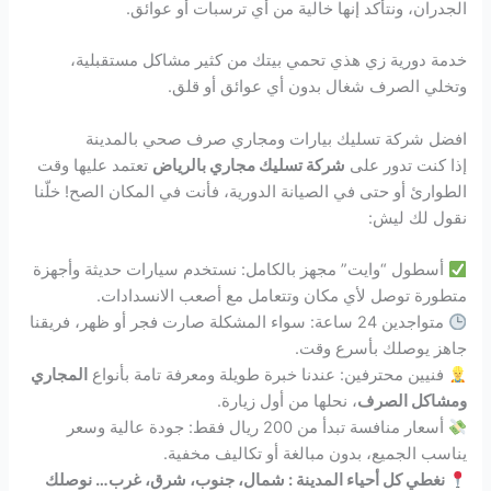
الجدران، ونتأكد إنها خالية من أي ترسبات أو عوائق.
خدمة دورية زي هذي تحمي بيتك من كثير مشاكل مستقبلية،
وتخلي الصرف شغال بدون أي عوائق أو قلق.
افضل شركة تسليك بيارات ومجاري صرف صحي بالمدينة
إذا كنت تدور على
شركة تسليك مجاري بالرياض
تعتمد عليها وقت
الطوارئ أو حتى في الصيانة الدورية، فأنت في المكان الصح! خلّنا
نقول لك ليش:
أسطول “وايت” مجهز بالكامل: نستخدم سيارات حديثة وأجهزة
متطورة توصل لأي مكان وتتعامل مع أصعب الانسدادات.
متواجدين 24 ساعة: سواء المشكلة صارت فجر أو ظهر، فريقنا
جاهز يوصلك بأسرع وقت.
فنيين محترفين: عندنا خبرة طويلة ومعرفة تامة بأنواع
المجاري
ومشاكل الصرف
، نحلها من أول زيارة.
أسعار منافسة تبدأ من 200 ريال فقط: جودة عالية وسعر
يناسب الجميع، بدون مبالغة أو تكاليف مخفية.
نغطي كل أحياء المدينة : شمال، جنوب، شرق، غرب… نوصلك