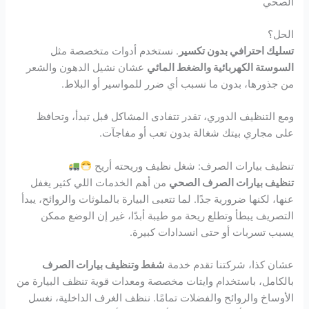
الصحي
الحل؟
تسليك احترافي بدون تكسير
. نستخدم أدوات متخصصة مثل
السوستة الكهربائية والضغط المائي
عشان نشيل الدهون والشعر
من جذورها، بدون ما نسبب أي ضرر للمواسير أو البلاط.
ومع التنظيف الدوري، تقدر تتفادى المشاكل قبل تبدأ، وتحافظ
على مجاري بيتك شغالة بدون تعب أو مفاجآت.
تنظيف بيارات الصرف: شغل نظيف وريحته أريح
تنظيف بيارات الصرف الصحي
من أهم الخدمات اللي كثير يغفل
عنها، لكنها ضرورية جدًا. لما تتعبى البيارة بالملوثات والروائح، يبدأ
التصريف يبطأ وتطلع ريحة مو طيبة أبدًا، غير إن الوضع ممكن
يسبب تسربات أو حتى انسدادات كبيرة.
عشان كذا، شركتنا تقدم خدمة
شفط وتنظيف بيارات الصرف
بالكامل، باستخدام وايتات مخصصة ومعدات قوية تنظف البيارة من
الأوساخ والروائح والفضلات تمامًا. ننظف الغرف الداخلية، نغسل