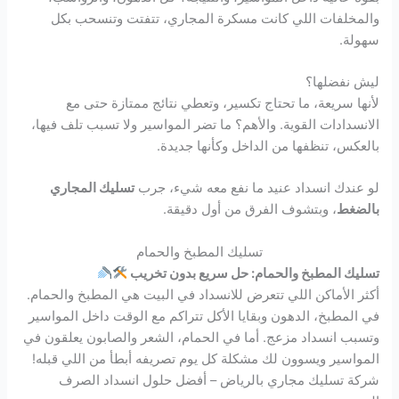
والمخلفات اللي كانت مسكرة المجاري، تتفتت وتنسحب بكل
سهولة.
ليش نفضلها؟
لأنها سريعة، ما تحتاج تكسير، وتعطي نتائج ممتازة حتى مع
الانسدادات القوية. والأهم؟ ما تضر المواسير ولا تسبب تلف فيها،
بالعكس، تنظفها من الداخل وكأنها جديدة.
لو عندك انسداد عنيد ما نفع معه شيء، جرب
تسليك المجاري
بالضغط
، وبتشوف الفرق من أول دقيقة.
تسليك المطبخ والحمام
تسليك المطبخ والحمام: حل سريع بدون تخريب
أكثر الأماكن اللي تتعرض للانسداد في البيت هي المطبخ والحمام.
في المطبخ، الدهون وبقايا الأكل تتراكم مع الوقت داخل المواسير
وتسبب انسداد مزعج. أما في الحمام، الشعر والصابون يعلقون في
المواسير ويسوون لك مشكلة كل يوم تصريفه أبطأ من اللي قبله!
شركة تسليك مجاري بالرياض – أفضل حلول انسداد الصرف