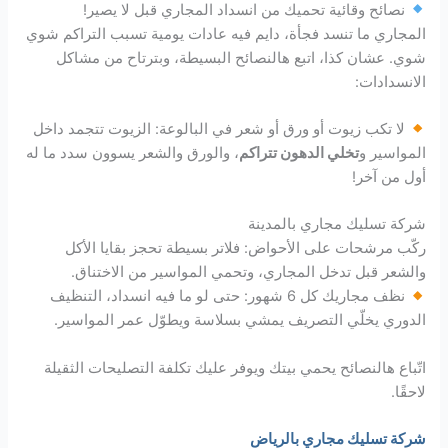
نصائح وقائية تحميك من انسداد المجاري قبل لا يصير!
المجاري ما تنسد فجأة، دايم فيه عادات يومية تسبب التراكم شوي
شوي. عشان كذا، اتبع هالنصائح البسيطة، وبترتاح من مشاكل
الانسدادات:
لا تكب زيوت أو ورق أو شعر في البالوعة: الزيوت تتجمد داخل
المواسير و
تخلي الدهون تتراكم
، والورق والشعر يسوون سدد ما له
أول من آخر!
شركة تسليك مجاري بالمدينة
ركّب مرشحات على الأحواض: فلاتر بسيطة تحجز بقايا الأكل
والشعر قبل تدخل المجاري، وتحمي المواسير من الاختناق.
نظف مجاريك كل 6 شهور: حتى لو ما فيه انسداد، التنظيف
الدوري يخلّي التصريف يمشي بسلاسة ويطوّل عمر المواسير.
اتّباع هالنصائح يحمي بيتك ويوفر عليك تكلفة التصليحات الثقيلة
لاحقًا.
شركة تسليك مجاري بالرياض