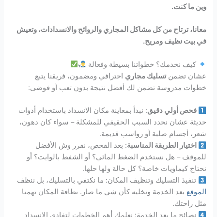
وين ما كنت.
معانا، ترتاح من كل مشاكل المجاري والروائح والانسدادات، وتعيش
في بيت نظيف ومريح.
كيف نخدمك؟ خطواتنا بسيطة وفعالة
عشان تضمن
تسليك مجاري
احترافي ومضمون، فريقنا يتبع
خطوات مدروسة تضمن لك أفضل نتيجة بدون تعب أو فوضى:
فحص أولي دقيق
: نبدأ بمعاينة مكان الانسداد باستخدام أدوات
حديثة عشان نحدد السبب الحقيقي للمشكلة – سواء كان دهون،
شعر، أجسام صلبة أو رواسب قديمة.
اختيار الطريقة المناسبة
: بعد الفحص، نقرر وش الأفضل
للموقف – هل نستخدم الضغط المائي؟ أو الشفط بالوايت؟ أو
نحتاج كيماويات خاصة؟ كل حالة ولها حلها.
تنفيذ التسليك وتنظيف المكان: ما نكتفي بالتسليك، بل ننظف
الموقع
بعد الخدمة ونخليه كأن شي ما صار. نظافة المكان تهمنا
مثل راحتك.
نصائح ما بعد الخدمة: نعلمك أهم الخطوات لتفادي الانسداد