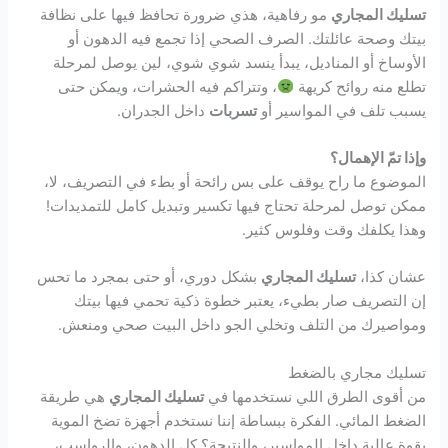
تسليك المجاري
مو رفاهية، هذي ضرورة تحافظ فيها على نظافة
بيتك وصحة عائلتك. الصرف الصحي إذا تجمع فيه الدهون أو
الأوساخ أو المناديل، يبدأ ينسد شوي شوي، لين يوصل لمرحلة
تطلع منه روائح كريهة
، وتتراكم فيه الحشرات، ويمكن حتى
يسبب تلف في المواسير أو
تسربات
داخل الجدران.
وإذا تمّ الإهمال؟
الموضوع ما راح يوقف على بس رائحة أو بطء في التصريف، لا،
ممكن توصل لمرحلة تحتاج فيها تكسير وتبديل كامل للتمديدات!
وهذا يكلفك وقت وفلوس كثير.
عشان كذا،
تسليك المجاري
بشكل دوري، أو حتى بمجرد ما تحس
إن التصريف صار بطيء، يعتبر خطوة ذكية تحمي فيها بيتك
ومواصيرك من التلف وتخلي الجو داخل البيت صحي ومنعش.
تسليك مجاري بالضغط
من أقوى الطرق اللي نستخدمها في
تسليك المجاري
هي طريقة
الضغط المائي. الفكرة ببساطة إننا نستخدم أجهزة تضخ الموية
بقوة عالية داخل المواسير، والنتيجة؟ كل الدهون، والرواسب،