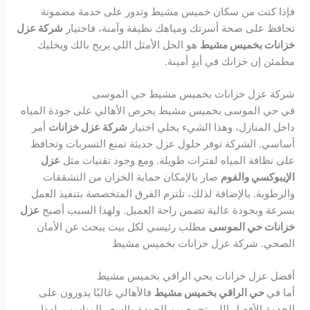
فإذا كنت من سكان خميس مشيط وتدور على خدمة مضمونة
تحافظ على صحة أسرتك ومياهك نظيفة وآمنة، فاختيار
شركة عزل
خزانات بخميس مشيط
هو الحل الأمثل اللي يريح بالك ويخليك
مطمئن إن خزانك في أيدٍ أمينة.
شركة عزل خزانات بخميس مشيط حي الموسى
في حي الموسى بخميس مشيط يحرص الأهالي على جودة المياه
داخل المنازل، وهذا الشيء يخلي اختيار
شركة عزل خزانات
أمر
أساسي. الشركة توفر حلول عزل حديثة تمنع التسربات وتحافظ
على نظافة المياه لفترات طويلة. ومع وجود تقنيات مثل
عزل
الإيبوكسي والفوم
صار بالإمكان حماية الخزان من التشققات
والرطوبة. بالإضافة لذلك، تلتزم الفرق المتخصصة بتنفيذ العمل
بسرعة وبجودة عالية تضمن راحة العميل. ولهذا السبب أصبح
عزل
خزانات حي الموسى
مطلب رئيسي لكل بيت يبحث عن الأمان
الصحي. شركة عزل خزانات بخميس مشيط
أفضل عزل خزانات بحي الراقي بخميس مشيط
أما في
حي الراقي بخميس مشيط
فالأهالي غالبًا يدورون على
الخدمة الأفضل اللي تجمع بين الجودة والسعر المناسب. لهذا