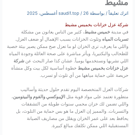
مشيط
اترك تعليقاً
/ بواسطة
26 أغسطس، 2025
/
saudi1.top
شركة عزل خزانات بخميس مشيط
في مدينة
خميس مشيط
، كثير من الناس يعانون من مشكلة
تسربات المياه
وتلوث الخزانات بسبب الإهمال أو ضعف العزل.
واللي ما يعرف، ترى الخزان لو ما تعزل صح ممكن يصير بيئة خصبة
للطحالب والبكتيريا، ويأثر مباشرة على صحة العائلة وجودة المياه
اللي نشربها ونستخدمها يومياً. عشان كذا صار البحث عن
شركة
عزل خزانات بخميس مشيط
خطوة أساسية لكل بيت وكل منشأة
حريصة على حماية مياهها من أي تلوث أو تسرب.
شركات العزل المتخصصة اليوم تقدم حلول حديثة وأساليب
متطورة تعتمد على مواد قوية مثل
الإيبوكسي والفوم والبيتومين
،
واللي تضمن لك خزان محمي سنوات طويلة من التشققات
والتسربات. والمميز إن العزل ما هو بس حماية من التلوث، بل
يحافظ بعد على عمر الخزان ويقلل من مصاريف الصيانة
المستقبلية اللي ممكن تكلفك مبالغ كبيرة.