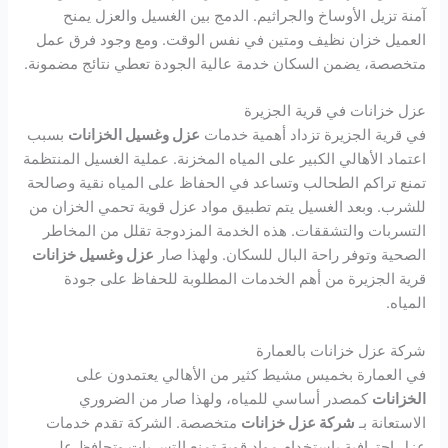
آمنة تزيل الأوساخ والجراثيم. الدمج بين الغسيل والعزل يمنح
العميل خزان نظيف ومتين في نفس الوقت. ومع وجود فرق عمل
متخصصة، يضمن السكان خدمة عالية الجودة تعطي نتائج مضمونة.
عزل خزانات في قرية الجزيرة
في قرية الجزيرة تزداد أهمية خدمات
عزل وغسيل الخزانات
بسبب
اعتماد الأهالي الكبير على المياه المخزنة. عملية الغسيل المنتظمة
تمنع تراكم الطحالب وتساعد في الحفاظ على المياه نقية وصالحة
للشرب. وبعد الغسيل يتم تطبيق مواد عزل قوية تحمي الخزان من
التسربات والتشققات. هذه الخدمة المزدوجة تقلل من المخاطر
الصحية وتوفر راحة البال للسكان. ولهذا صار
عزل وغسيل خزانات
قرية الجزيرة من أهم الخدمات المطلوبة للحفاظ على جودة
المياه.
شركة عزل خزانات بالعمارة
في العمارة بخميس مشيط كثير من الأهالي يعتمدون على
الخزانات
كمصدر أساسي للمياه، ولهذا صار من الضروري
الاستعانة بـ
شركة عزل خزانات
متخصصة. الشركة تقدم خدمات
عزل احترافية باستخدام مواد قوية تمنع التسربات وتحافظ على