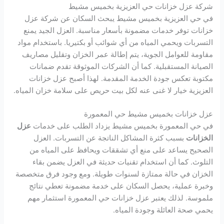
شركة عزل خزانات حي العزيزية بخميس مشيط
في حي العزيزية بخميس مشيط يبحث السكان عن شركة عزل
خزانات توفر خدمات مضمونة بأسعار مناسبة. العزل الجيد يمنع
التسربات ويحمي المياه من أي شوائب أو بكتيريا. باستخدام مواد
مقاومة للعوامل الجوية، يتم إطالة عمر الخزان وتقليل مصاريف
الصيانة المستقبلية. كما أن الشركات الموثوقة تقدم ضمانات
مكتوبة تعكس جودة الخدمة المقدمة. لهذا أصبح عزل خزانات
العزيزية خيار لا غنى عنه لكل بيت حريص على سلامة خزان المياه.
عزل خزانات بخميس مشيط حي المعمورة
في حي المعمورة بخميس مشيط يزداد الطلب على خدمات
عزل
الخزانات
بسبب كثرة المشاكل الناتجة عن التسربات. العزل
الصحيح يساعد على منع أي تشققات ويحافظ على المياه من
التلوث. كما أن استخدام تقنيات حديثة في العزل يضمن بقاء
الخزان في حالة ممتازة لسنوات طويلة. ومع وجود فرق متخصصة
وخبرة عملية، يحصل السكان على خدمة مضمونة تعطي نتائج
ملموسة. لذلك يعتبر عزل خزانات حي المعمورة استثمار مهم
يحمي صحة العائلة وجودة المياه.