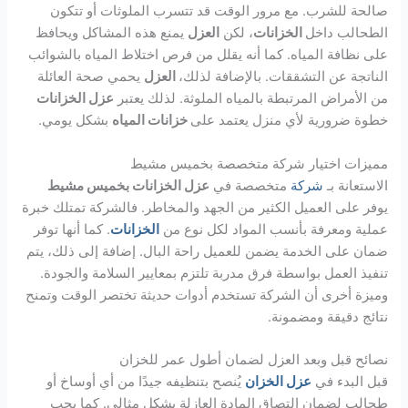
صالحة للشرب. مع مرور الوقت قد تتسرب الملوثات أو تتكون
الطحالب داخل
الخزانات
، لكن
العزل
يمنع هذه المشاكل ويحافظ
على نظافة المياه. كما أنه يقلل من فرص اختلاط المياه بالشوائب
الناتجة عن التشققات. بالإضافة لذلك،
العزل
يحمي صحة العائلة
من الأمراض المرتبطة بالمياه الملوثة. لذلك يعتبر
عزل الخزانات
خطوة ضرورية لأي منزل يعتمد على
خزانات المياه
بشكل يومي.
مميزات اختيار شركة متخصصة بخميس مشيط
الاستعانة بـ
شركة
متخصصة في
عزل الخزانات بخميس مشيط
يوفر على العميل الكثير من الجهد والمخاطر. فالشركة تمتلك خبرة
عملية ومعرفة بأنسب المواد لكل نوع من
الخزانات
. كما أنها توفر
ضمان على الخدمة يضمن للعميل راحة البال. إضافة إلى ذلك، يتم
تنفيذ العمل بواسطة فرق مدربة تلتزم بمعايير السلامة والجودة.
وميزة أخرى أن الشركة تستخدم أدوات حديثة تختصر الوقت وتمنح
نتائج دقيقة ومضمونة.
نصائح قبل وبعد العزل لضمان أطول عمر للخزان
قبل البدء في
عزل الخزان
يُنصح بتنظيفه جيدًا من أي أوساخ أو
طحالب لضمان التصاق المادة العازلة بشكل مثالي. كما يجب