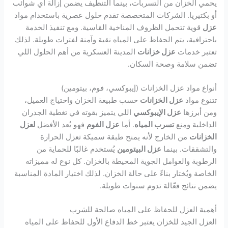
يحمي الخزان من التسربات، بينما التنظيف يضمن إزالة أي شوائب
أو بكتيريا. الشركات المتخصصة تقدم حلول عصرية باستخدام مواد
عزل
قوية تتحمل الظروف المناخية القاسية. ومع تنفيذ الخدمة
باحترافية، يتم الحفاظ على المياه نقية وآمنة لفترات طويلة. لذلك
تعتبر خدمات
عزل خزانات
المدينة العسكرية من أهم الحلول اللي
تضمن سلامة وصحة السكان.
أنواع مواد عزل الخزانات (إيبوكسي، فوم، بيتومين)
تتنوع مواد
عزل الخزانات
حسب طبيعة الخزان واحتياج العميل،
ومن أبرزها
عزل الإيبوكسي
اللي يتميز بقوته في تغطية الجدران
الداخلية ومنع
تسرب المياه
. أما
عزل الفوم
فهو يُعد الأفضل
لعزل
الخزانات
من الخارج لأنه يمنح طبقة سميكة تعزل الحرارة
والتشققات. بينما
عزل البيتومين
يُستخدم غالبًا للحماية من
الرطوبة والعوامل الجوية المحيطة بالخزان. كل نوع له مميزاته
الخاصة ويُختار بناءً على حالة الخزان. لذلك اختيار المادة المناسبة
يضمن نتائج فعّالة تدوم سنوات طويلة.
أهمية العزل للحفاظ على المياه صالحة للشرب
العزل الجيد للخزان يعتبر خط الدفاع الأول للحفاظ على المياه