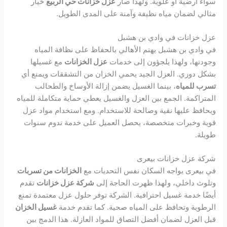
سواء أرضية أو علوية. ولهذا صار
عزل خزانات حي الربيع
خيار
مثالي لضمان مياه نظيفة وآمنة على المدى الطويل.
عزل خزانات في وادي بن هشبل
في وادي بن هشبل يهتم الأهالي بالحفاظ على نظافة المياه
وجودتها، ولهذا يلجؤون إلى خدمات
عزل الخزانات
مع غسيلها
بشكل دوري. العزل الجيد يحمي الخزان من التشققات ويمنع أي
تسرب للمياه
، بينما الغسيل يضمن إزالة الأوساخ والطحالب
المتراكمة. الجمع بين العزل والغسيل يعطي حماية متكاملة للمياه
ويحافظ عليها نقية وصالحة للاستخدام. ومع استخدام مواد عزل
قوية وخبرات متخصصة، يحصل العميل على خدمة تدوم سنوات
طويلة.
شركة عزل خزانات بيعرى
في بيعرى يواجه السكان نفس التحديات مع
الخزانات من تسربات
وتلوث داخلي، ولهذا ظهرت الحاجة إلى
شركة عزل خزانات
تقدم
أيضًا خدمة غسيل احترافية. الشركة توفر حلول عزل معتمدة تمنع
الرطوبة وتحافظ على المياه صحية. كما تقدم خدمة
غسيل الخزان
قبل العزل لضمان أفضل التصاق للمواد العازلة. هذا الدمج بين