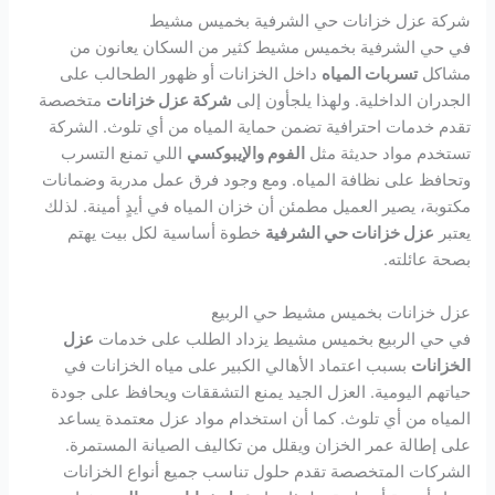
شركة عزل خزانات حي الشرفية بخميس مشيط
في حي الشرفية بخميس مشيط كثير من السكان يعانون من
مشاكل
تسربات المياه
داخل الخزانات أو ظهور الطحالب على
الجدران الداخلية. ولهذا يلجأون إلى
شركة عزل خزانات
متخصصة
تقدم خدمات احترافية تضمن حماية المياه من أي تلوث. الشركة
تستخدم مواد حديثة مثل
الفوم والإيبوكسي
اللي تمنع التسرب
وتحافظ على نظافة المياه. ومع وجود فرق عمل مدربة وضمانات
مكتوبة، يصير العميل مطمئن أن خزان المياه في أيدٍ أمينة. لذلك
يعتبر
عزل خزانات حي الشرفية
خطوة أساسية لكل بيت يهتم
بصحة عائلته.
عزل خزانات بخميس مشيط حي الربيع
في حي الربيع بخميس مشيط يزداد الطلب على خدمات
عزل
الخزانات
بسبب اعتماد الأهالي الكبير على مياه الخزانات في
حياتهم اليومية. العزل الجيد يمنع التشققات ويحافظ على جودة
المياه من أي تلوث. كما أن استخدام مواد عزل معتمدة يساعد
على إطالة عمر الخزان ويقلل من تكاليف الصيانة المستمرة.
الشركات المتخصصة تقدم حلول تناسب جميع أنواع الخزانات