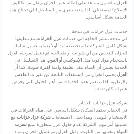
العزل والغسيل يساعد على إطالة عمر الخزان ويقلل من تكاليف
الإصلاح المستقبلي. لذلك تعد بيعرى من المناطق اللي تحتاج هذه
الخدمة بشكل أساسي.
خدمات عزل خزانات في تندحة
في تندحة تنتشر الحاجة إلى خدمات
عزل الخزانات
مع تنظيفها
بشكل كامل. الشركات المتخصصة تبدأ أولاً بعملية غسيل شاملة
للخزان للتخلص من أي شوائب أو طحالب، ثم تنتقل لمرحلة العزل
باستخدام مواد قوية مثل
الإيبوكسي أو الفوم
. هذا التسلسل في
الخدمة يضمن أن المياه تبقى نظيفة وآمنة لفترة طويلة. كما أن
العزل
يحمي الخزان من التشققات الناتجة عن تغيرات الطقس
والرطوبة. لذلك تعتبر هذه الخدمات من أهم الحلول التي يحرص
عليها سكان تندحة.
شركة عزل خزانات الحفاير
في الحفاير يعتمد السكان بشكل أساسي على
مياه الخزانات
في
الاستخدام اليومي، وهذا يخلي الاستعانة بـ
شركة عزل خزانات
مع
غسيلها أمر مهم. الشركة تقدم حلول عزل متطورة تمنع
تسرب
المياه
وتحميها من التلوث. وقبل العزل يتم غسيل الخزان بمواد