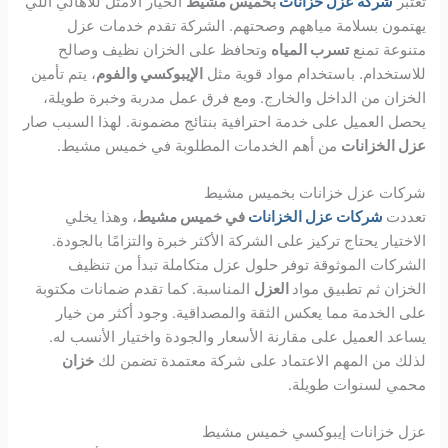
تُعتبر
شركة عزل خزانات
بخميس مشيط
الخيار الأمثل للأهالي اللي
يهتمون بسلامة مياههم وصحتهم. الشركة تقدم خدمات عزل
متنوعة تمنع
تسرب المياه
وتحافظ على الخزان نظيف وصالح
للاستخدام. باستخدام مواد قوية مثل
الإيبوكسي والفوم
، يتم تأمين
الخزان من الداخل والخارج. ومع فرق عمل مدربة وخبرة طويلة،
يحصل العميل على خدمة احترافية بنتائج مضمونة. لهذا السبب صار
عزل الخزانات
من أهم الخدمات المطلوبة في خميس مشيط.
شركات عزل خزانات بخميس مشيط
تعددت
شركات عزل الخزانات
في خميس مشيط
، وهذا يخلي
الاختيار يحتاج تركيز على الشركة الأكثر خبرة والتزامًا بالجودة.
الشركات الموثوقة توفر حلول عزل متكاملة تبدأ من تنظيف
الخزان ثم تطبيق مواد
العزل
المناسبة. كما تقدم ضمانات مكتوبة
على الخدمة مما يعكس الثقة والمصداقية. وجود أكثر من خيار
يساعد العميل على مقارنة الأسعار والجودة واختيار الأنسب له.
لذلك من المهم الاعتماد على شركة معتمدة تضمن لك
خزان
محمي لسنوات طويلة.
عزل خزانات إيبوكسي خميس مشيط