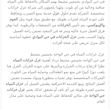
في حي البوادي بخميس مشيط يهتم السكان بالحفاظ على المياه
صافية وخالية من أي تلوث، ولهذا يلجؤون إلى شركة عزل خزانات
متخصصة. الشركة تقدم حلول
عزل
حديثة تمنع التسرب وتحافظ
على جودة المياه لفترات طويلة. مع تطبيق مواد قوية مثل
الفوم
والإيبوكسي
، يتم تأمين
الخزانات
من التشققات والرطوبة. كما توفر
فرق العمل خبرة عالية وسرعة في التنفيذ تضمن راحة العميل.
ولهذا السبب يعتبر
عزل الخزانات في حي البوادي
خطوة أساسية
لكل منزل حريص على صحة أفراده.
عزل خزانات المياه في حي الواحة بخميس مشيط
في حي الواحة بخميس مشيط تزداد أهمية
عزل خزانات المياه
نظرًا لارتفاع درجات الحرارة وتأثيرها على جودة الخزان. العزل هنا
يلعب دورًا كبيرًا في منع نمو الطحالب وحماية المياه من التلوث.
الشركات المتخصصة توفر تقنيات متطورة ومواد معتمدة تضمن
أفضل النتائج. ومع الخدمة الاحترافية يطمئن العميل أن
خزان المياه
محمي لفترة طويلة من أي تلف أو تشقق. لذلك يعتبر
عزل خزانات
حي الواحة
حل مثالي للحفاظ على المياه نقية وصحية على مدار
العام.