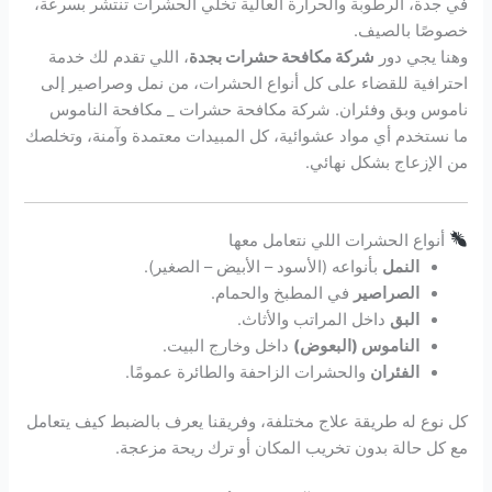
في جدة، الرطوبة والحرارة العالية تخلي الحشرات تنتشر بسرعة،
خصوصًا بالصيف.
وهنا يجي دور
شركة مكافحة حشرات بجدة
، اللي تقدم لك خدمة
احترافية للقضاء على كل أنواع الحشرات، من نمل وصراصير إلى
ناموس وبق وفئران. شركة مكافحة حشرات _ مكافحة الناموس
ما نستخدم أي مواد عشوائية، كل المبيدات معتمدة وآمنة، وتخلصك
من الإزعاج بشكل نهائي.
أنواع الحشرات اللي نتعامل معها
النمل
بأنواعه (الأسود – الأبيض – الصغير).
الصراصير
في المطبخ والحمام.
البق
داخل المراتب والأثاث.
الناموس (البعوض)
داخل وخارج البيت.
الفئران
والحشرات الزاحفة والطائرة عمومًا.
كل نوع له طريقة علاج مختلفة، وفريقنا يعرف بالضبط كيف يتعامل
مع كل حالة بدون تخريب المكان أو ترك ريحة مزعجة.