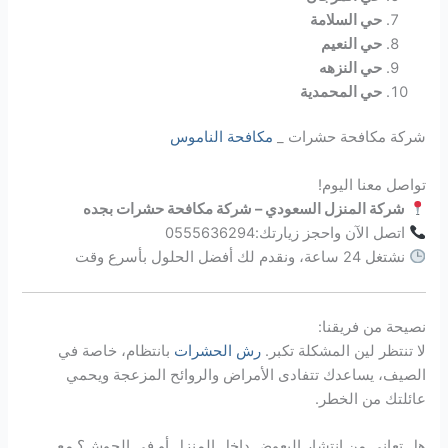
حي السلامة
حي النعيم
حي النزهه
حي المحمدية
شركة مكافحة حشرات _
مكافحة الناموس
تواصل معنا اليوم!
شركة المنزل السعودي – شركة مكافحة حشرات بجده
اتصل الآن واحجز زيارتك:0555636294
نشتغل 24 ساعة، ونقدم لك أفضل الحلول بأسرع وقت
نصيحة من فريقنا:
لا تنتظر لين المشكلة تكبر.
رش الحشرات
بانتظام، خاصة في
الصيف، يساعدك تتفادى الأمراض والروائح المزعجة ويحمي
عائلتك من الخطر.
هل تعاني من انتشار البعوض داخل المنزل أو في الحوش؟ مع